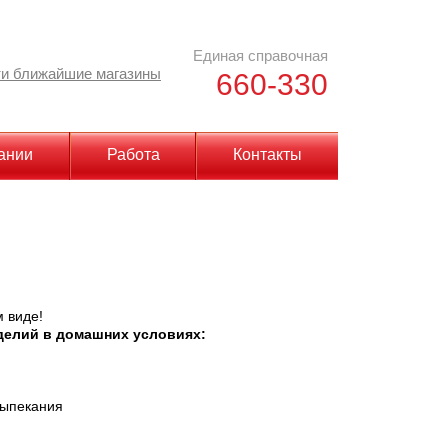
Единая справочная
и ближайшие магазины
660-330
ании
Работа
Контакты
 виде!
делий в домашних условиях:
выпекания