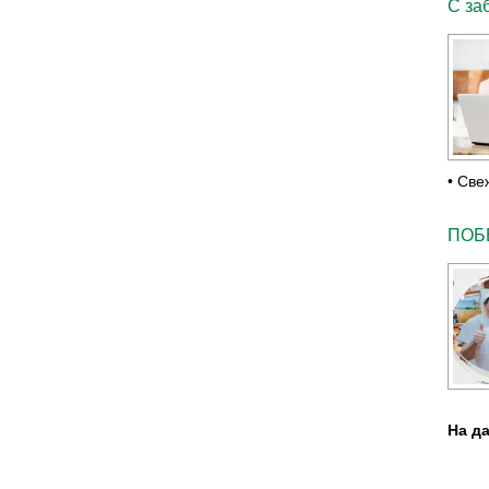
С за
• Све
ПОБЕ
На д