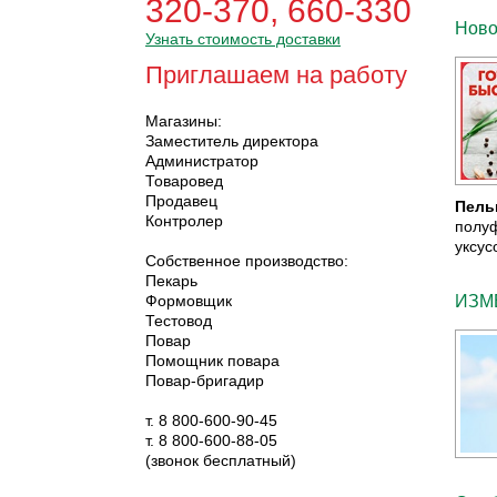
320-370, 660-330
Ново
Узнать стоимость доставки
Приглашаем на работу
Магазины:
Заместитель директора
Администратор
Товаровед
Продавец
Пель
Контролер
полу
уксус
Собственное производство:
Пекарь
Формовщик
ИЗМ
Тестовод
Повар
Помощник повара
Повар-бригадир
т. 8 800-600-90-45
т. 8 800-600-88-05
(звонок бесплатный)