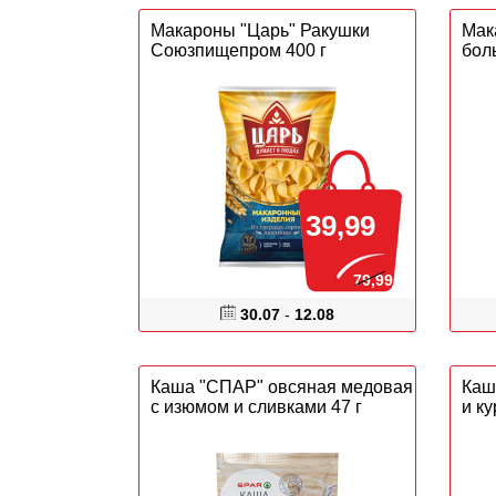
Макароны "Царь" Ракушки
Мак
Союзпищепром 400 г
бол
39,99
79,99
30.07
-
12.08
Каша "СПАР" овсяная медовая
Каш
с изюмом и сливками 47 г
и ку