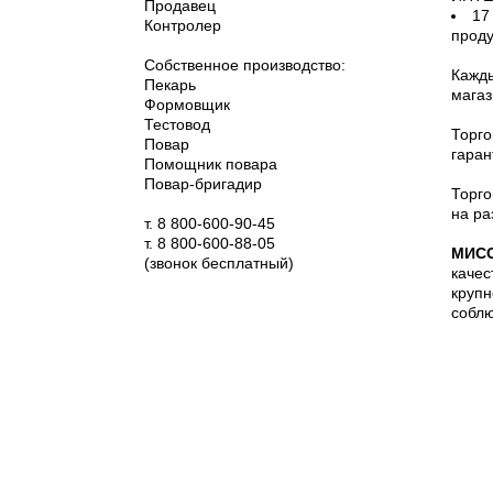
Продавец
17
Контролер
проду
Собственное производство:
Кажды
Пекарь
магаз
Формовщик
Тестовод
Торго
Повар
гаран
Помощник повара
Повар-бригадир
Торго
на ра
т. 8 800-600-90-45
т. 8 800-600-88-05
МИС
(звонок бесплатный)
качес
крупн
соблю