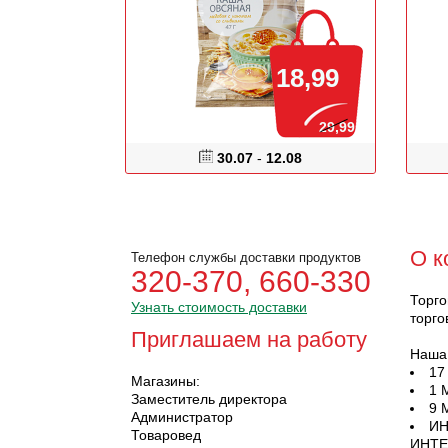
18,99
29,99
30.07
-
12.08
О к
Телефон службы доставки продуктов
320-370, 660-330
Торго
Узнать стоимость доставки
торго
Приглашаем на работу
Наша 
17
Магазины:
1 
Заместитель директора
9 
Администратор
ИН
Товаровед
ИНТЕ