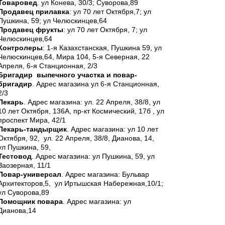
Товаровед
. ул Конева, 30/3; Суворова,89
Продавец прилавка
: ул 70 лет Октября,7; ул
Пушкина, 59; ул Челюскинцев,64
Продавец фрукты
: ул 70 лет Октября, 7; ул
Челюскинцев,64
Контролеры
: 1-я Казахстанская, Пушкина 59, ул
Челюскинцев,64, Мира 104, 5-я Северная, 22
Апреля, 6-я Станционная, 2/3
Бригадир выпечного участка и повар-
бригадир
. Адрес магазина ул 6-я Станционная,
2/3
Пекарь
. Адрес магазина: ул. 22 Апреля, 38/8, ул
10 лет Октября, 136А, пр-кт Космический, 17б , ул
проспект Мира, 42/1
Пекарь-тандырщик
. Адрес магазина: ул 10 лет
Октября, 92, ул. 22 Апреля, 38/8, Дианова, 14,
ул Пушкина, 59,
Тестовод
. Адрес магазина: ул Пушкина, 59, ул
Заозерная, 11/1
Повар-
универсал
. Адрес магазина: Бульвар
Архитекторов,5, ул Иртышская Набережная,10/1;
ул Суворова,89
Помощник повара
. Адрес магазина: ул
Дианова,14