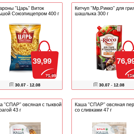
ароны "Царь" Виток
Кетчуп "Мр.Рикко" для гри
ьшой Союзпищепром 400 г
шашлыка 300 г
39,99
76,9
79,99
139
30.07
-
12.08
30.07
-
12.08
а "СПАР" овсяная с тыквой
Каша "СПАР" овсяная пер
рагой 43 г
со сливками 47 г