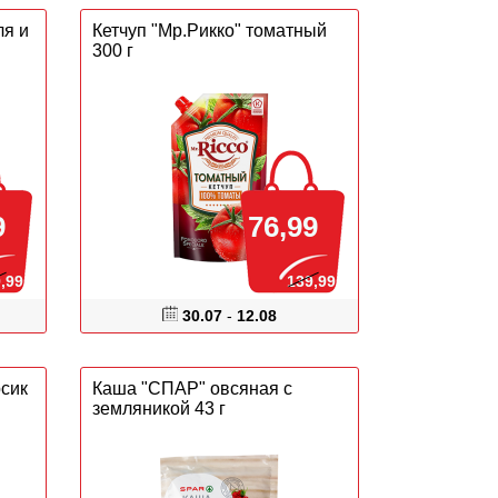
ля и
Кетчуп "Мр.Рикко" томатный
300 г
9
76,99
,99
139,99
30.07
-
12.08
сик
Каша "СПАР" овсяная с
земляникой 43 г