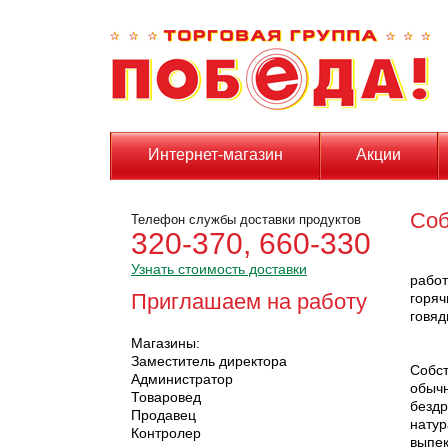
Интернет-магазин
Акции
Соб
Телефон службы доставки продуктов
320-370, 660-330
Узнать стоимость доставки
работ
Приглашаем на работу
горя
говяд
Магазины:
Наш а
Заместитель директора
Собс
Администратор
обычн
Товаровед
безд
Продавец
натур
Контролер
выпек