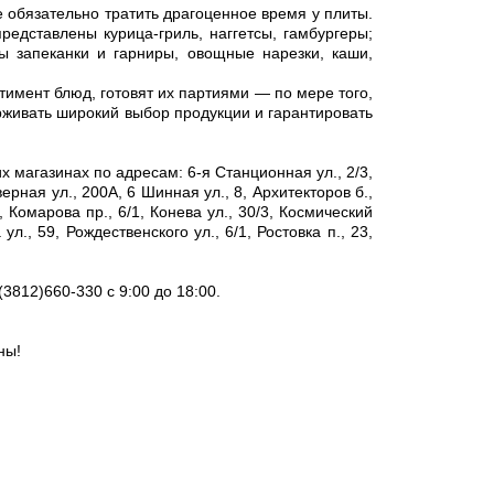
бязательно тратить драгоценное время у плиты.
едставлены курица-гриль, наггетсы, гамбургеры;
ны запеканки и гарниры, овощные нарезки, каши,
мент блюд, готовят их партиями — по мере того,
ерживать широкий выбор продукции и гарантировать
газинах по адресам: 6-я Станционная ул., 2/3,
верная ул., 200А, 6 Шинная ул., 8, Архитекторов б.,
3, Комарова пр., 6/1, Конева ул., 30/3, Космический
ул., 59, Рождественского ул., 6/1, Ростовка п., 23,
(3812)660-330 с 9:00 до 18:00.
ны!