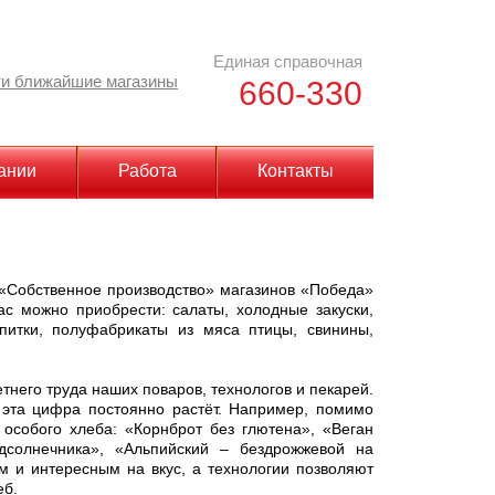
Единая справочная
и ближайшие магазины
660-330
ании
Работа
Контакты
 «Собственное производство» магазинов «Победа»
ас можно приобрести: салаты, холодные закуски,
питки, полуфабрикаты из мяса птицы, свинины,
го труда наших поваров, технологов и пекарей.
 эта цифра постоянно растёт. Например, помимо
 особого хлеба: «Корнброт без глютена», «Веган
дсолнечника», «Альпийский – бездрожжевой на
м и интересным на вкус, а технологии позволяют
еб.