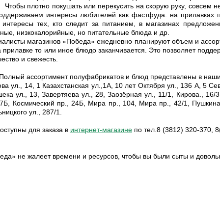
 плотно покушать или перекусить на скорую руку, совсем не о
ддерживаем интересы любителей как фастфуда: на прилавках пр
 интересы тех, кто следит за питанием, в магазинах предложе
ные, низкокалорийные, но питательные блюда и др.
алисты магазинов «Победа» ежедневно планируют объем и ассорти
а прилавке то или иное блюдо заканчивается. Это позволяет подд
чество и свежесть.
й ассортимент полуфабрикатов и блюд представлены в наших ма
ва ул., 14, 1 Казахстанская ул.,1A, 10 лет Октября ул., 136 А, 5 Се
шека ул., 13, Завертяева ул., 28, Заозёрная ул., 11/1, Кирова., 16/
17Б, Космический пр., 24Б, Мира пр., 104, Мира пр., 42/1, Пушкина 
ницкого ул., 287/1.
оступны для заказа в
интернет-магазине
по тел.8 (3812) 320-370, 8
да» не жалеет времени и ресурсов, чтобы вы были сыты и доволь