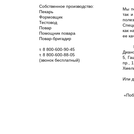
Чтобы
Собственное производство:
Мы по
Пекарь
так и
Формовщик
полез
Тестовод
Специ
Повар
как н
Помощник повара
ее ка
Повар-бригадир
Полны
т. 8 800-600-90-45
Диано
т. 8 800-600-88-05
5, Га
(звонок бесплатный)
пр., 
Хмель
Или д
«Побе