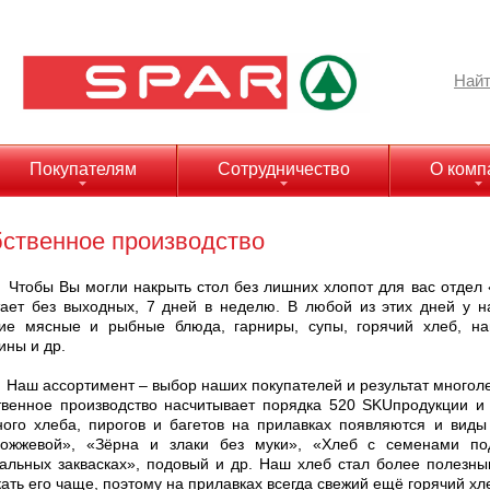
Найт
Покупателям
Сотрудничество
О комп
ственное производство
Чтобы Вы могли накрыть стол без лишних хлопот для вас отдел
ает без выходных, 7 дней в неделю. В любой из этих дней у н
чие мясные и рыбные блюда, гарниры, супы, горячий хлеб, на
ины и др.
ссортимент – выбор наших покупателей и результат многолетне
твенное производство насчитывает порядка 520 SKUпродукции и
ого хлеба, пирогов и багетов на прилавках появляются и виды
рожжевой», «Зёрна и злаки без муки», «Хлеб с семенами по
альных заквасках», подовый и др. Наш хлеб стал более полезны
ать его чаще, поэтому на прилавках всегда свежий ещё горячий хл