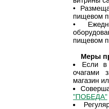
витрины с
•
Размеща
пищевом пр
•
Ежед
оборудова
пищевом п
Меры пре
Если в
очагами 
магазин ил
Соверша
"ПОБЕДА"
Регуля