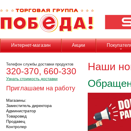
Интернет-магазин
Акции
Покупател
Наши но
Телефон службы доставки продуктов
320-370, 660-330
Узнать стоимость доставки
Обращен
Приглашаем на работу
Магазины:
Заместитель директора
Администратор
Товаровед
Продавец
Контролер