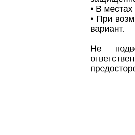
•
В местах
•
При возм
вариант.
Не подв
ответ
предостор