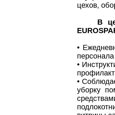
цехов, обо
В целях
EUROSPA
•
Ежедневн
персонала 
•
Инструкт
профилакт
•
Соблюдае
уборку п
средствами
подлокотни