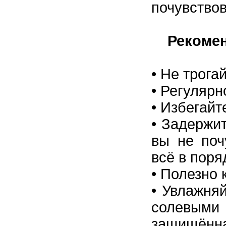
почувствов
Рекоменд
•
Не трога
•
Регулярн
•
Избегайт
•
Задержит
вы не поч
всё в поря
•
Полезно 
•
Увлажняй
солевым
защищённа