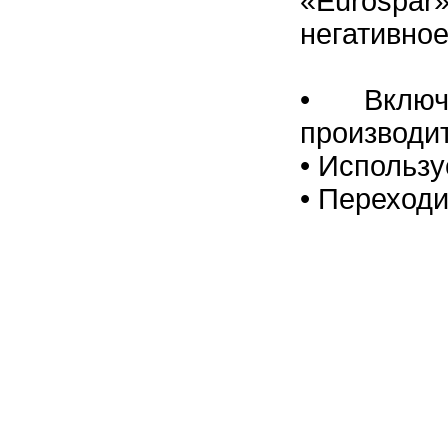
«Eurospar
негативное
•
Вклю
производит
•
Использу
•
Переходи