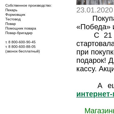
Собственное производство:
23.01.2020
Пекарь
Формовщик
Покупайт
Тестовод
Повар
«Победа» и
Помощник повара
Повар-бригадир
С 21 янв
стартовала
т. 8 800-600-90-45
т. 8 800-600-88-05
при покупк
(звонок бесплатный)
подарок! 
кассу. Акц
А ещ
интернет-
Магазин