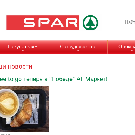
Найт
Покупателям
Сотрудничество
О комп
и новости
fee to go теперь в "Победе" АТ Маркет!