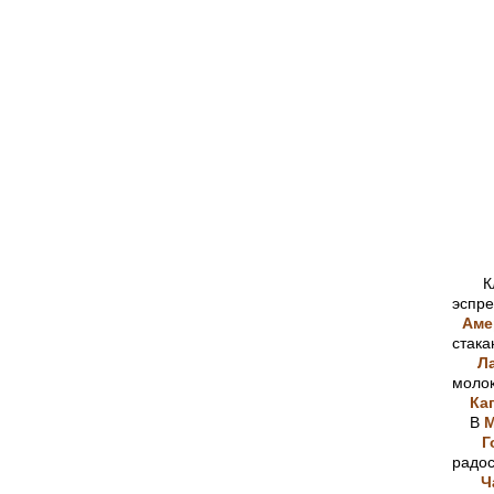
Кла
эспре
Аме
стака
Лат
молок
Ка
В
М
Г
радос
Ч