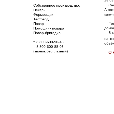
26.09
Салют
Собственное производство:
А пот
Пекарь
капуч
Формовщик
Тестовод
Тепер
Повар
домо
Помощник повара
В ка
Повар-бригадир
на кн
т. 8 800-600-90-45
объём
т. 8 800-600-88-05
(звонок бесплатный)
О ко