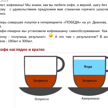
.2019
, кофеманы! Мы знаем, как вы любите кофе, а верней, шагу без н
ому с удовольствием предложим вам стаканчик горячего шокола
ино.
ь совершая покупки в гипермаркете «ПОБЕДА» на ул. Дианова, д
й.
фе-пекарни мы установили кофемашину самообслуживания. Как г
опку - получишь результат».
А что там с результатом? В ас
ов - 180мл и 300мл.
фе наглядно и кратко