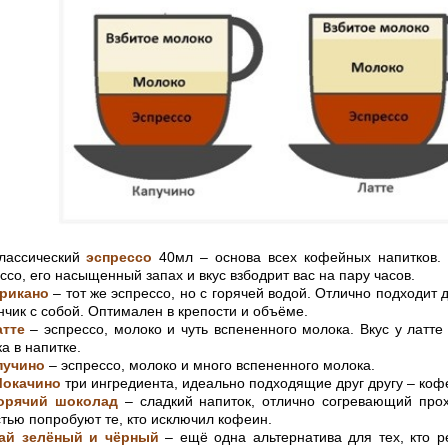
ссический
эспрессо
40мл – основа всех кофейных напитков.
ссо, его насыщенный запах и вкус взбодрит вас на пару часов.
рикано
– тот же эспрессо, но с горячей водой. Отлично подходит д
нчик с собой. Оптимален в крепости и объёме.
те
– эспрессо, молоко и чуть вспененного молока. Вкус у латт
а в напитке.
пучино
– эспрессо, молоко и много вспененного молока.
окачино
три ингредиента, идеально подходящие друг другу – коф
орячий шоколад
– сладкий напиток, отлично согревающий про
тью попробуют те, кто исключил кофеин.
ай зелёный и чёрный
– ещё одна альтернатива для тех, кто р